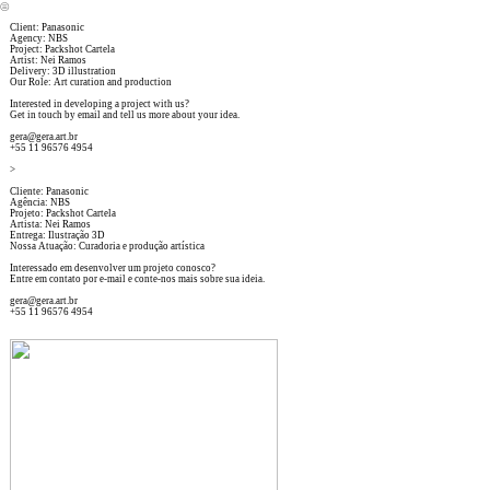
︎
Client: Panasonic
Agency: NBS
Project: Packshot Cartela
Artist: Nei Ramos
Delivery: 3D illustration
Our Role: Art curation and production
Interested in developing a project with us?
Get in touch by email and tell us more about your idea.
gera@gera.art.br
+55 11 96576 4954
>
Cliente: Panasonic
Agência: NBS
Projeto: Packshot Cartela
Artista: Nei Ramos
Entrega: Ilustração 3D
Nossa Atuação: Curadoria e produção artística
Interessado em desenvolver um projeto conosco?
Entre em contato por e-mail e conte-nos mais sobre sua ideia.
gera@gera.art.br
+55 11 96576 4954