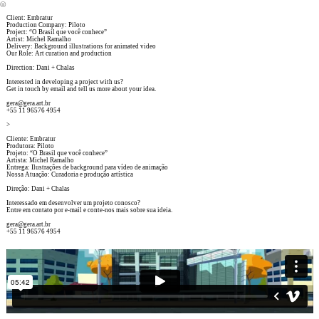
︎
Client: Embratur
Production Company: Piloto
Project: “O Brasil que você conhece”
Artist: Michel Ramalho
Delivery: Background illustrations for animated video
Our Role: Art curation and production
Direction: Dani + Chalas
Interested in developing a project with us?
Get in touch by email and tell us more about your idea.
gera@gera.art.br
+55 11 96576 4954
>
Cliente: Embratur
Produtora: Piloto
Projeto: “O Brasil que você conhece”
Artista: Michel Ramalho
Entrega: Ilustrações de background para vídeo de animação
Nossa Atuação: Curadoria e produção artística
Direção: Dani + Chalas
Interessado em desenvolver um projeto conosco?
Entre em contato por e-mail e conte-nos mais sobre sua ideia.
gera@gera.art.br
+55 11 96576 4954