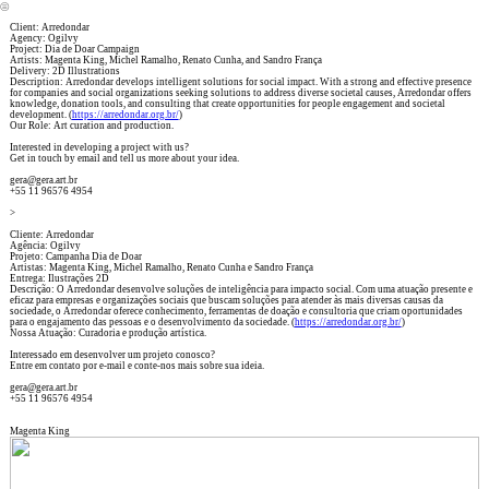
︎
Client: Arredondar
Agency: Ogilvy
Project: Dia de Doar Campaign
Artists: Magenta King, Michel Ramalho, Renato Cunha, and Sandro França
Delivery: 2D Illustrations
Description: Arredondar develops intelligent solutions for social impact. With a strong and effective presence
for companies and social organizations seeking solutions to address diverse societal causes, Arredondar offers
knowledge, donation tools, and consulting that create opportunities for people engagement and societal
development. (
https://arredondar.org.br/
)
Our Role: Art curation and production.
Interested in developing a project with us?
Get in touch by email and tell us more about your idea.
gera@gera.art.br
+55 11 96576 4954
>
Cliente: Arredondar
Agência: Ogilvy
Projeto: Campanha Dia de Doar
Artistas: Magenta King, Michel Ramalho, Renato Cunha e Sandro França
Entrega: Ilustrações 2D
Descrição: O Arredondar desenvolve soluções de inteligência para impacto social. Com uma atuação presente e
eficaz para empresas e organizações sociais que buscam soluções para atender às mais diversas causas da
sociedade, o Arredondar oferece conhecimento, ferramentas de doação e consultoria que criam oportunidades
para o engajamento das pessoas e o desenvolvimento da sociedade. (
https://arredondar.org.br/
)
Nossa Atuação: Curadoria e produção artística.
Interessado em desenvolver um projeto conosco?
Entre em contato por e-mail e conte-nos mais sobre sua ideia.
gera@gera.art.br
+55 11 96576 4954
Magenta King